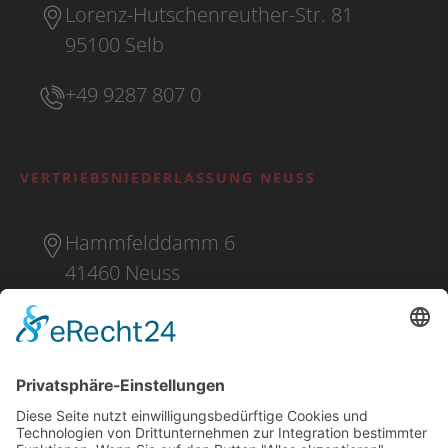
Lorenz-Hutschenreuther-Str. 81
95100 Selb
+49 9287 807 0
VERTRIEBSNIEDERLASSUNG NEUSS
Hammfelddamm 6
41460 Neuss
+49 2131 16 37 0