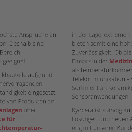
k
höchste Ansprüche an
in der Lage, extreme
ion. Deshalb sind
bieten somit eine hoh
 Bereich
Zuverlässigkeit. Ob al
 geeignet.
Einsatz in der
Medizin
als temperaturkompens
ikbauteile aufgrund
Telekommunikation – w
, hervorragenden
Sortiment an Keramik
tändigkeit eingesetzt.
Sensoranwendungen.
tte von Produkten an.
anlagen
über
Kyocera ist ständig au
te für
Lösungen und neuen A
chtemperatur-
eng mit unseren Kun