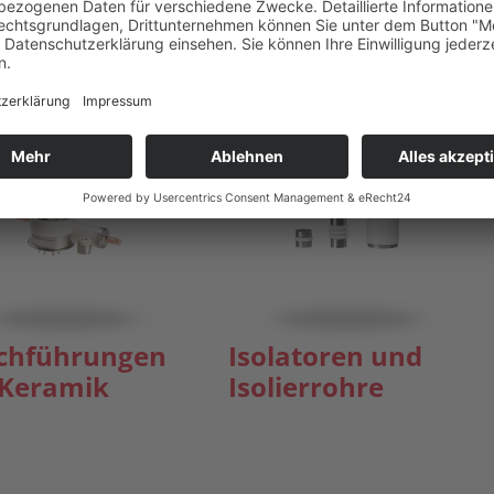
chführungen
Isolatoren und
 Keramik
Isolierrohre