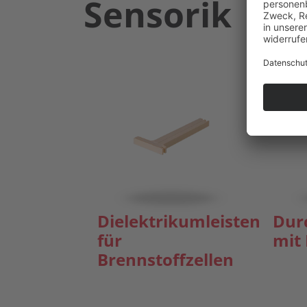
Sensorik
Dielektrikumleisten
Dur
für
mit
Brennstoffzellen