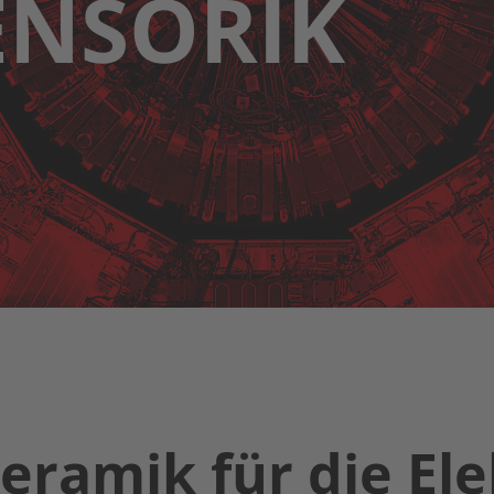
ENSORIK
eramik für die El