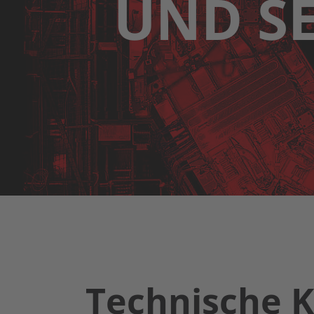
UND S
Technische K