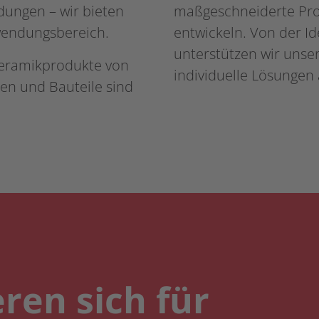
dungen – wir bieten
maßgeschneiderte Pro
wendungsbereich.
entwickeln. Von der Id
unterstützen wir unse
eramikprodukte von
individuelle Lösungen 
en und Bauteile sind
eren sich für