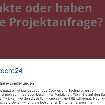
ukte oder haben
e Projektanfrage?
kte für Elektrote