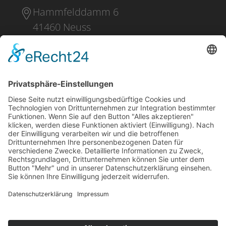
Hammfelddamm 6
41460 Neuss
+49 2131 16 37 0
DOWNLOADS
PRESSE
IMPRESSUM
DATENSCHUTZ
EINKAUFSBEDINGUNGEN
LIEFER- UND ZAHLUNGSBEDINGUNGEN
WHISTLEBLOWING
KONTAKT
NO RUSSIA / NO BELARUS CLAUSE