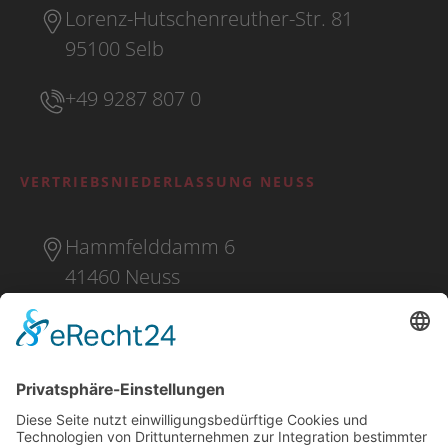
Lorenz-Hutschenreuther-Str. 81
95100 Selb
+49 9287 807 0
VERTRIEBSNIEDERLASSUNG NEUSS
Hammfelddamm 6
41460 Neuss
+49 2131 16 37 0