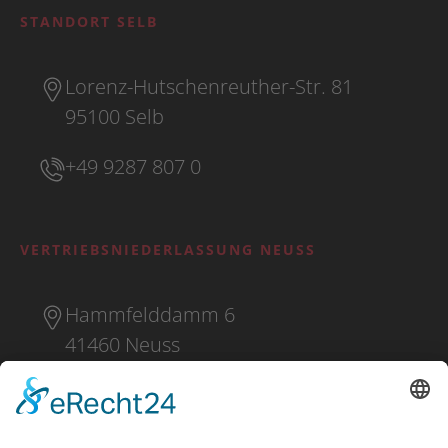
STANDORT SELB
Lorenz-Hutschenreuther-Str. 81
95100 Selb
+49 9287 807 0
VERTRIEBSNIEDERLASSUNG NEUSS
Hammfelddamm 6
41460 Neuss
+49 2131 16 37 0