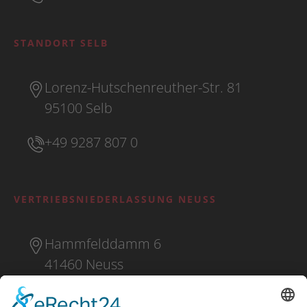
STANDORT SELB
Lorenz-Hutschenreuther-Str. 81
95100 Selb
+49 9287 807 0
VERTRIEBSNIEDERLASSUNG NEUSS
Hammfelddamm 6
41460 Neuss
+49 2131 16 37 0