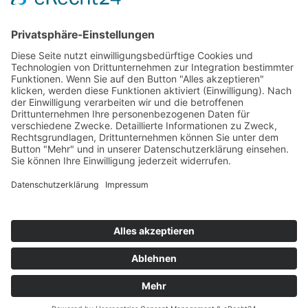
DOWNLOADS
PRESSE
IMPRESSUM
DATENSCHUTZ
EINKAUFSBEDINGUNGEN
LIEFER- UND ZAHLUNGSBEDINGUNGEN
WHISTLEBLOWING
KONTAKT
NO RUSSIA / NO BELARUS CLAUSE
Facebook
LinkedIn
YouTube
© KYOCERA Fineceramics Europe GmbH