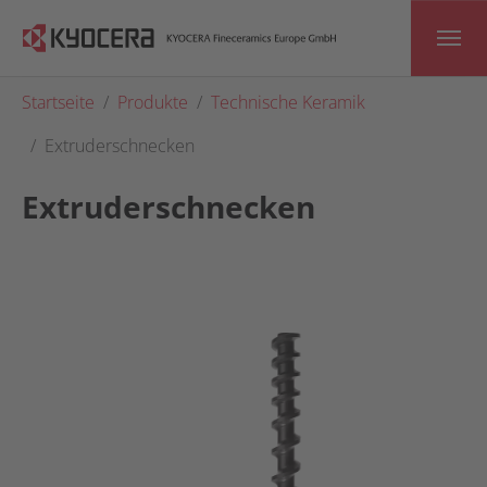
Skip to main content
You are here:
Startseite
Produkte
Technische Keramik
Extruderschnecken
Extruderschnecken