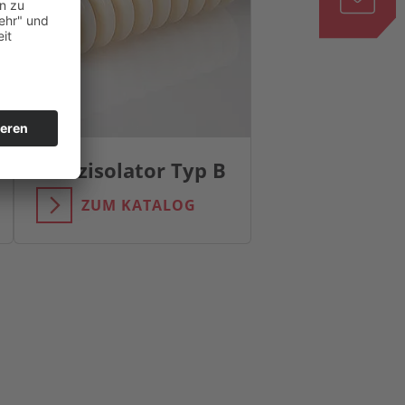
Stützisolator Typ B
ZUM KATALOG