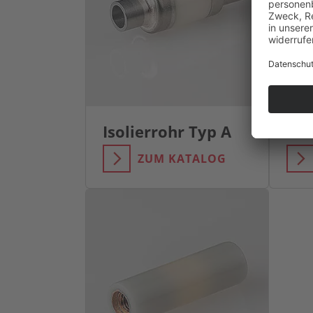
Isolierrohr Typ A
Iso
ZUM KATALOG