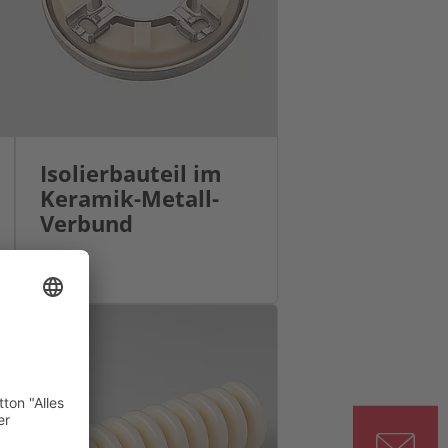
Isolierbauteil im
Keramik-Metall-
Verbund