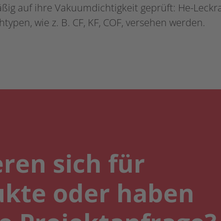
ig auf ihre Vakuumdichtigkeit geprüft: He-Leckra
typen, wie z. B. CF, KF, COF, versehen werden.
eren sich für
ukte oder haben