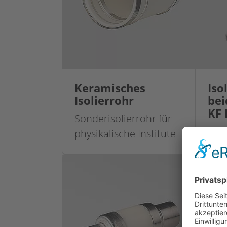
Keramisches
Iso
Isolierrohr
bei
KF 
Sonderisolierrohr für
physikalische Institute