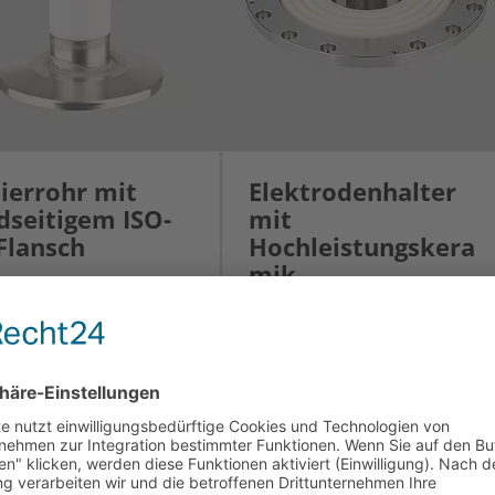
lierrohr mit
Elektrodenhalter
dseitigem ISO-
mit
Flansch
Hochleistungskera
mik