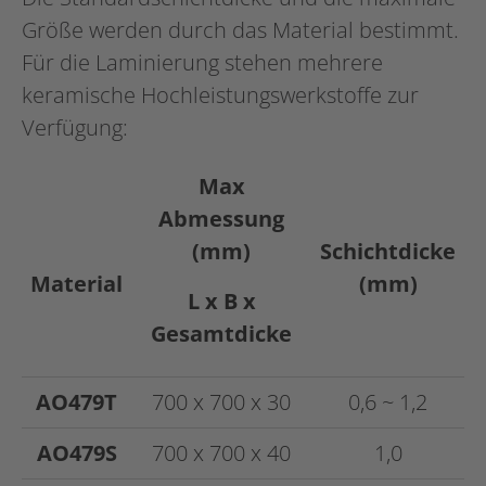
Größe werden durch das Material bestimmt.
Für die Laminierung stehen mehrere
keramische Hochleistungswerkstoffe zur
Verfügung:
Max
Abmessung
(mm)
Schichtdicke
Material
(mm)
L x B x
Gesamtdicke
AO479T
700 x 700 x 30
0,6 ~ 1,2
AO479S
700 x 700 x 40
1,0