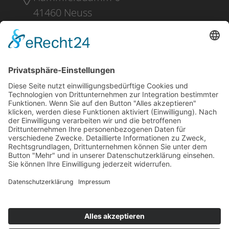
41460 Neuss
+49 2131 16 37 0
DOWNLOADS
PRESSE
IMPRESSUM
DATENSCHUTZ
EINKAUFSBEDINGUNGEN
LIEFER- UND ZAHLUNGSBEDINGUNGEN
WHISTLEBLOWING
KONTAKT
NO RUSSIA / NO BELARUS CLAUSE
Facebook
LinkedIn
YouTube