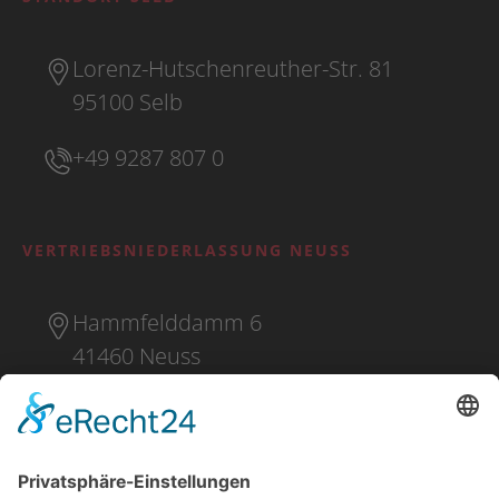
Lorenz-Hutschenreuther-Str. 81
95100 Selb
+49 9287 807 0
VERTRIEBSNIEDERLASSUNG NEUSS
Hammfelddamm 6
41460 Neuss
+49 2131 16 37 0