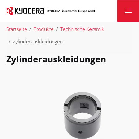
Skip to main content
You are here:
Startseite
Produkte
Technische Keramik
Zylinderauskleidungen
Zylinderauskleidungen